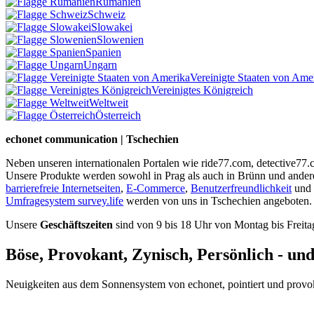
Rumänien
Schweiz
Slowakei
Slowenien
Spanien
Ungarn
Vereinigte Staaten von Ame
Vereinigtes Königreich
Weltweit
Österreich
echonet communication | Tschechien
Neben unseren internationalen Portalen wie ride77.com, detective77
Unsere Produkte werden sowohl in Prag als auch in Brünn und ander
barrierefreie Internetseiten
,
E-Commerce
,
Benutzerfreundlichkeit
und
Umfragesystem survey.life
werden von uns in Tschechien angeboten.
Unsere
Geschäftszeiten
sind von 9 bis 18 Uhr von Montag bis Freita
Böse, Provokant, Zynisch, Persönlich - un
Neuigkeiten aus dem Sonnensystem von echonet, pointiert und provokan
Datenschutz-Information zum Newsletter