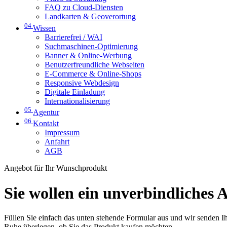
FAQ zu Cloud-Diensten
Landkarten & Geoverortung
04
Wissen
Barrierefrei / WAI
Suchmaschinen-Optimierung
Banner & Online-Werbung
Benutzerfreundliche Webseiten
E-Commerce & Online-Shops
Responsive Webdesign
Digitale Einladung
Internationalisierung
05
Agentur
06
Kontakt
Impressum
Anfahrt
AGB
Angebot für Ihr Wunschprodukt
Sie wollen ein unverbindliches 
Füllen Sie einfach das unten stehende Formular aus und wir senden Ih
Ruhe überlegen, ob Sie das Produkt kaufen möchten.