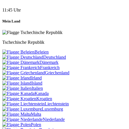
11:45 Uhr
Mein Land
Tschechische Republik
Belgien
Deutschland
Dänemark
Frankreich
Griechenland
Irland
Island
Italien
Kanada
Kroatien
Liechtenstein
Luxemburg
Malta
Niederlande
Polen