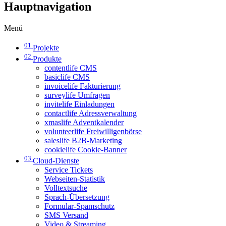
Hauptnavigation
Menü
01
Projekte
02
Produkte
contentlife CMS
basiclife CMS
invoicelife Fakturierung
surveylife Umfragen
invitelife Einladungen
contactlife Adressverwaltung
xmaslife Adventkalender
volunteerlife Freiwilligenbörse
saleslife B2B-Marketing
cookielife Cookie-Banner
03
Cloud-Dienste
Service Tickets
Webseiten-Statistik
Volltextsuche
Sprach-Übersetzung
Formular-Spamschutz
SMS Versand
Video & Streaming