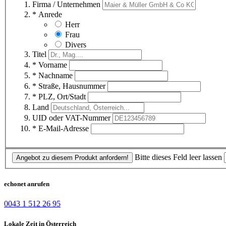
Firma / Unternehmen
* Anrede
Herr
Frau
Divers
Titel
* Vorname
* Nachname
* Straße, Hausnummer
* PLZ, Ort/Stadt
Land
UID oder VAT-Nummer
* E-Mail-Adresse
Bitte dieses Feld leer lassen
Angebot zu diesem Produkt anfordern!
echonet anrufen
0043 1 512 26 95
Lokale Zeit in Österreich