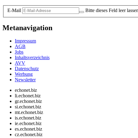
E-Mail
Bitte dieses Feld leer lasse
Metanavigation
Impressum
AGB
Jobs
Inhaltsverzeichnis
AVV
Datenschutz
Werbung
Newsletter
echonet.biz
li.echonet.biz
gr.echonet.biz
si.echonet.biz
mt.echonet.biz
is.echonet.biz
ie.echonet.biz
es.echonet.biz
cz.echonet.biz