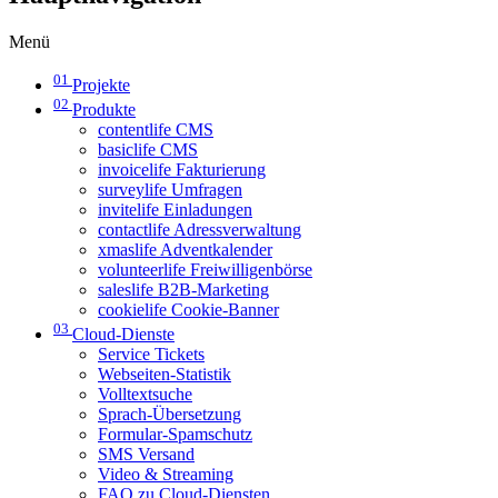
Menü
01
Projekte
02
Produkte
contentlife CMS
basiclife CMS
invoicelife Fakturierung
surveylife Umfragen
invitelife Einladungen
contactlife Adressverwaltung
xmaslife Adventkalender
volunteerlife Freiwilligenbörse
saleslife B2B-Marketing
cookielife Cookie-Banner
03
Cloud-Dienste
Service Tickets
Webseiten-Statistik
Volltextsuche
Sprach-Übersetzung
Formular-Spamschutz
SMS Versand
Video & Streaming
FAQ zu Cloud-Diensten