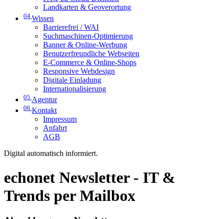
Landkarten & Geoverortung
04
Wissen
Barrierefrei / WAI
Suchmaschinen-Optimierung
Banner & Online-Werbung
Benutzerfreundliche Webseiten
E-Commerce & Online-Shops
Responsive Webdesign
Digitale Einladung
Internationalisierung
05
Agentur
06
Kontakt
Impressum
Anfahrt
AGB
Digital automatisch informiert.
echonet Newsletter - IT &
Trends per Mailbox