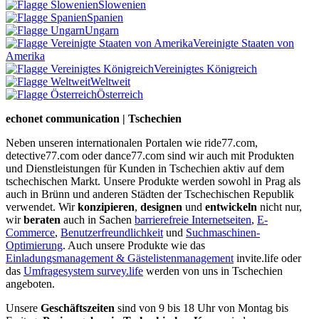
Slowenien
Spanien
Ungarn
Vereinigte Staaten von
Amerika
Vereinigtes Königreich
Weltweit
Österreich
echonet communication | Tschechien
Neben unseren internationalen Portalen wie ride77.com,
detective77.com oder dance77.com sind wir auch mit Produkten
und Dienstleistungen für Kunden in Tschechien aktiv auf dem
tschechischen Markt. Unsere Produkte werden sowohl in Prag als
auch in Brünn und anderen Städten der Tschechischen Republik
verwendet. Wir
konzipieren
,
designen
und
entwickeln
nicht nur,
wir
beraten
auch in Sachen
barrierefreie Internetseiten
,
E-
Commerce
,
Benutzerfreundlichkeit
und
Suchmaschinen-
Optimierung
. Auch unsere Produkte wie das
Einladungsmanagement & Gästelistenmanagement
invite.life oder
das
Umfragesystem survey.life
werden von uns in Tschechien
angeboten.
Unsere
Geschäftszeiten
sind von 9 bis 18 Uhr von Montag bis