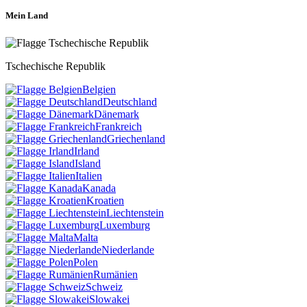
Mein Land
Tschechische Republik
Belgien
Deutschland
Dänemark
Frankreich
Griechenland
Irland
Island
Italien
Kanada
Kroatien
Liechtenstein
Luxemburg
Malta
Niederlande
Polen
Rumänien
Schweiz
Slowakei