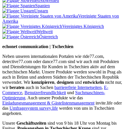
Slowenien
Spanien
Ungarn
Vereinigte Staaten von
Amerika
Vereinigtes Königreich
Weltweit
Österreich
echonet communication | Tschechien
Neben unseren internationalen Portalen wie ride77.com,
detective77.com oder dance77.com sind wir auch mit Produkten
und Dienstleistungen für Kunden in Tschechien aktiv auf dem
tschechischen Markt. Unsere Produkte werden sowohl in Prag als
auch in Brünn und anderen Städten der Tschechischen Republik
verwendet. Wir
konzipieren
,
designen
und
entwickeln
nicht nur,
wir
beraten
auch in Sachen
barrierefreie Internetseiten
,
E-
Commerce
,
Benutzerfreundlichkeit
und
Suchmaschinen-
Optimierung
. Auch unsere Produkte wie das
Einladungsmanagement & Gästelistenmanagement
invite.life oder
das
Umfragesystem survey.life
werden von uns in Tschechien
angeboten.
Unsere
Geschäftszeiten
sind von 9 bis 18 Uhr von Montag bis
Freitag.
Preisangaben in Tschechischer Krone
sind zur