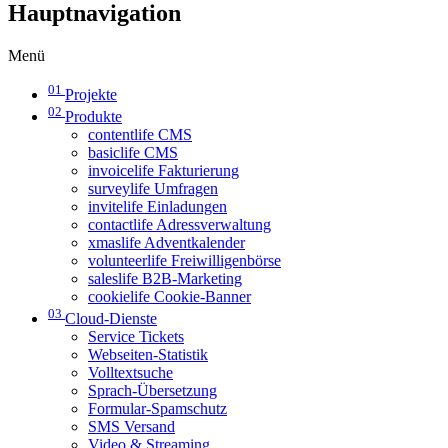
Hauptnavigation
Menü
01
Projekte
02
Produkte
contentlife CMS
basiclife CMS
invoicelife Fakturierung
surveylife Umfragen
invitelife Einladungen
contactlife Adressverwaltung
xmaslife Adventkalender
volunteerlife Freiwilligenbörse
saleslife B2B-Marketing
cookielife Cookie-Banner
03
Cloud-Dienste
Service Tickets
Webseiten-Statistik
Volltextsuche
Sprach-Übersetzung
Formular-Spamschutz
SMS Versand
Video & Streaming