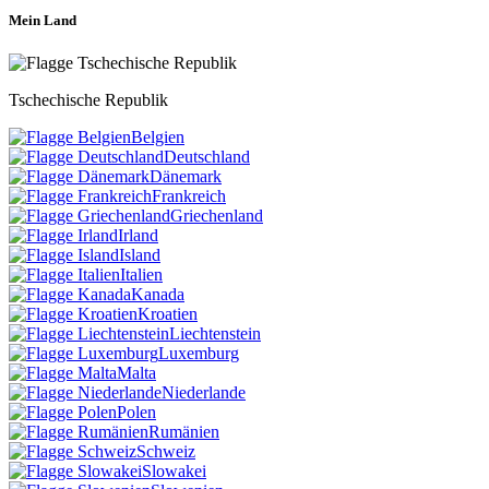
Mein Land
Tschechische Republik
Belgien
Deutschland
Dänemark
Frankreich
Griechenland
Irland
Island
Italien
Kanada
Kroatien
Liechtenstein
Luxemburg
Malta
Niederlande
Polen
Rumänien
Schweiz
Slowakei