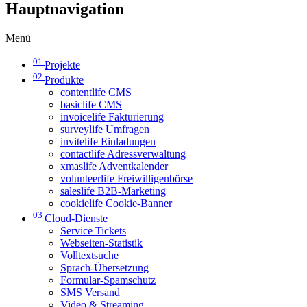
Hauptnavigation
Menü
01
Projekte
02
Produkte
contentlife CMS
basiclife CMS
invoicelife Fakturierung
surveylife Umfragen
invitelife Einladungen
contactlife Adressverwaltung
xmaslife Adventkalender
volunteerlife Freiwilligenbörse
saleslife B2B-Marketing
cookielife Cookie-Banner
03
Cloud-Dienste
Service Tickets
Webseiten-Statistik
Volltextsuche
Sprach-Übersetzung
Formular-Spamschutz
SMS Versand
Video & Streaming