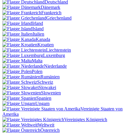
Deutschland
Dänemark
Frankreich
Griechenland
Irland
Island
Italien
Kanada
Kroatien
Liechtenstein
Luxemburg
Malta
Niederlande
Polen
Rumänien
Schweiz
Slowakei
Slowenien
Spanien
Ungarn
Vereinigte Staaten von
Amerika
Vereinigtes Königreich
Weltweit
Österreich