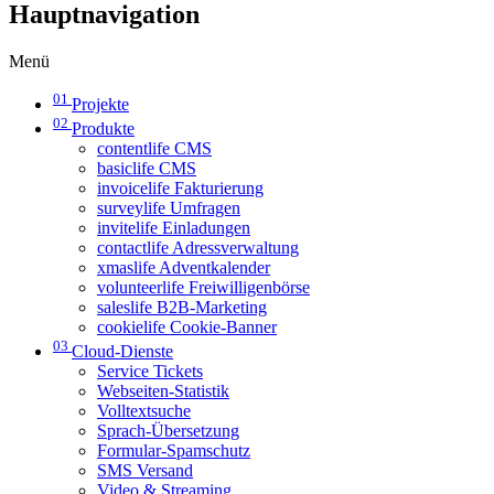
Hauptnavigation
Menü
01
Projekte
02
Produkte
contentlife CMS
basiclife CMS
invoicelife Fakturierung
surveylife Umfragen
invitelife Einladungen
contactlife Adressverwaltung
xmaslife Adventkalender
volunteerlife Freiwilligenbörse
saleslife B2B-Marketing
cookielife Cookie-Banner
03
Cloud-Dienste
Service Tickets
Webseiten-Statistik
Volltextsuche
Sprach-Übersetzung
Formular-Spamschutz
SMS Versand
Video & Streaming