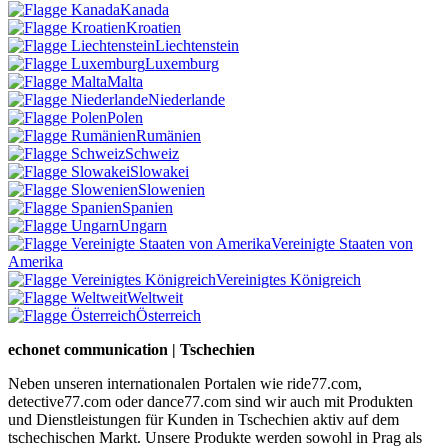
Kanada
Kroatien
Liechtenstein
Luxemburg
Malta
Niederlande
Polen
Rumänien
Schweiz
Slowakei
Slowenien
Spanien
Ungarn
Vereinigte Staaten von
Amerika
Vereinigtes Königreich
Weltweit
Österreich
echonet communication | Tschechien
Neben unseren internationalen Portalen wie ride77.com,
detective77.com oder dance77.com sind wir auch mit Produkten
und Dienstleistungen für Kunden in Tschechien aktiv auf dem
tschechischen Markt. Unsere Produkte werden sowohl in Prag als