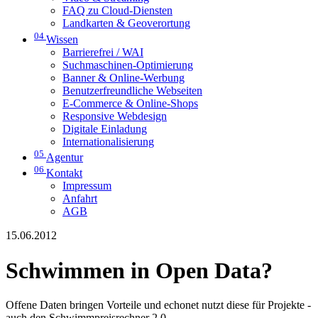
FAQ zu Cloud-Diensten
Landkarten & Geoverortung
04
Wissen
Barrierefrei / WAI
Suchmaschinen-Optimierung
Banner & Online-Werbung
Benutzerfreundliche Webseiten
E-Commerce & Online-Shops
Responsive Webdesign
Digitale Einladung
Internationalisierung
05
Agentur
06
Kontakt
Impressum
Anfahrt
AGB
15.06.2012
Schwimmen in Open Data?
Offene Daten bringen Vorteile und echonet nutzt diese für Projekte -
auch den Schwimmpreisrechner 2.0.