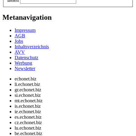
lassen
Metanavigation
Impressum
AGB
Jobs
Inhaltsverzeichnis
AVV
Datenschutz
Werbung
Newsletter
echonet.biz
li.echonet.biz
gr.echonet.biz
si.echonet.biz
mt.echonet.biz
is.echonet.biz
ie.echonet.biz
es.echonet.biz
cz.echonet.biz
lu.echonet.biz
be.echonet.biz