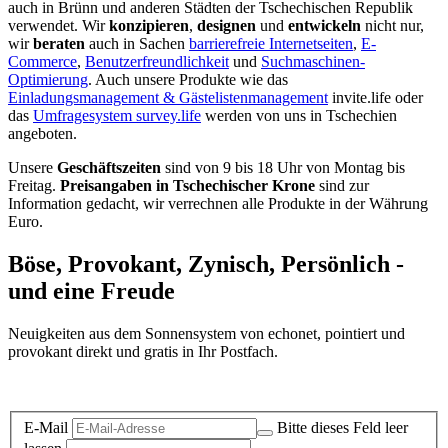
auch in Brünn und anderen Städten der Tschechischen Republik
verwendet. Wir
konzipieren
,
designen
und
entwickeln
nicht nur,
wir
beraten
auch in Sachen
barrierefreie Internetseiten
,
E-
Commerce
,
Benutzerfreundlichkeit
und
Suchmaschinen-
Optimierung
. Auch unsere Produkte wie das
Einladungsmanagement & Gästelistenmanagement
invite.life oder
das
Umfragesystem survey.life
werden von uns in Tschechien
angeboten.
Unsere
Geschäftszeiten
sind von 9 bis 18 Uhr von Montag bis
Freitag.
Preisangaben in Tschechischer Krone
sind zur
Information gedacht, wir verrechnen alle Produkte in der Währung
Euro.
Böse, Provokant, Zynisch, Persönlich -
und eine Freude
Neuigkeiten aus dem Sonnensystem von echonet, pointiert und
provokant direkt und gratis in Ihr Postfach.
Datenschutz-Information zum Newsletter
E-Mail
Bitte dieses Feld leer