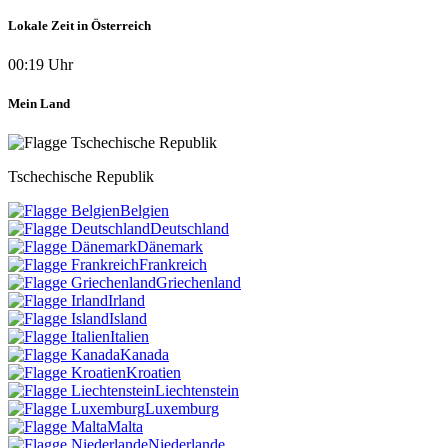
Lokale Zeit in Österreich
00:19 Uhr
Mein Land
Tschechische Republik
Belgien
Deutschland
Dänemark
Frankreich
Griechenland
Irland
Island
Italien
Kanada
Kroatien
Liechtenstein
Luxemburg
Malta
Niederlande