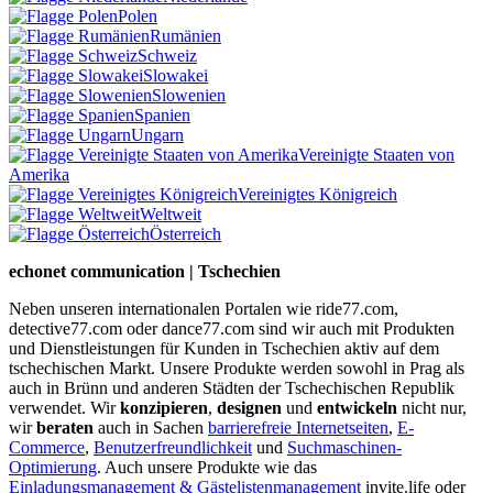
Polen
Rumänien
Schweiz
Slowakei
Slowenien
Spanien
Ungarn
Vereinigte Staaten von
Amerika
Vereinigtes Königreich
Weltweit
Österreich
echonet communication | Tschechien
Neben unseren internationalen Portalen wie ride77.com,
detective77.com oder dance77.com sind wir auch mit Produkten
und Dienstleistungen für Kunden in Tschechien aktiv auf dem
tschechischen Markt. Unsere Produkte werden sowohl in Prag als
auch in Brünn und anderen Städten der Tschechischen Republik
verwendet. Wir
konzipieren
,
designen
und
entwickeln
nicht nur,
wir
beraten
auch in Sachen
barrierefreie Internetseiten
,
E-
Commerce
,
Benutzerfreundlichkeit
und
Suchmaschinen-
Optimierung
. Auch unsere Produkte wie das
Einladungsmanagement & Gästelistenmanagement
invite.life oder