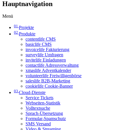
Hauptnavigation
Menü
01
Projekte
02
Produkte
contentlife CMS
basiclife CMS
invoicelife Fakturierung
surveylife Umfragen
invitelife Einladungen
contactlife Adressverwaltung
xmaslife Adventkalender
volunteerlife Freiwilligenbörse
saleslife B2B-Marketing
cookielife Cookie-Banner
03
Cloud-Dienste
Service Tickets
Webseiten-Statistik
Volltextsuche
Sprach-Übersetzung
Formular-Spamschutz
SMS Versand
Video & Streaming