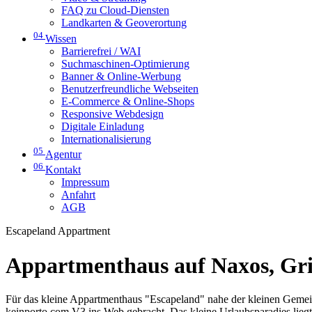
FAQ zu Cloud-Diensten
Landkarten & Geoverortung
04
Wissen
Barrierefrei / WAI
Suchmaschinen-Optimierung
Banner & Online-Werbung
Benutzerfreundliche Webseiten
E-Commerce & Online-Shops
Responsive Webdesign
Digitale Einladung
Internationalisierung
05
Agentur
06
Kontakt
Impressum
Anfahrt
AGB
Escapeland Appartment
Appartmenthaus auf Naxos, Gr
Für das kleine Appartmenthaus "Escapeland" nahe der kleinen Geme
keinporto.com V3 ins Web gebracht. Das kleine Urlaubsparadies liegt