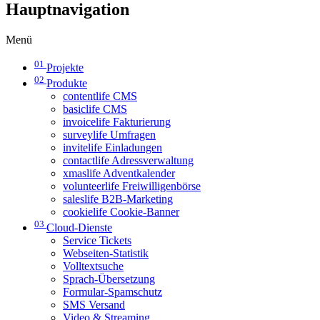
Hauptnavigation
Menü
01
Projekte
02
Produkte
contentlife CMS
basiclife CMS
invoicelife Fakturierung
surveylife Umfragen
invitelife Einladungen
contactlife Adressverwaltung
xmaslife Adventkalender
volunteerlife Freiwilligenbörse
saleslife B2B-Marketing
cookielife Cookie-Banner
03
Cloud-Dienste
Service Tickets
Webseiten-Statistik
Volltextsuche
Sprach-Übersetzung
Formular-Spamschutz
SMS Versand
Video & Streaming