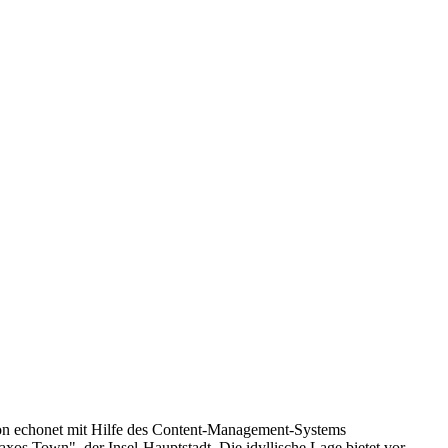
von echonet mit Hilfe des Content-Management-Systems
xos Town", der Insel-Hauptstadt. Die idyllische Lage bietet vor