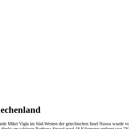
iechenland
inde Mikri Vigla im Süd-Westen der griechischen Insel Naxos wurde 
 direkt am schönen Parthena-Strand rund 18 Kilometer entfernt von "Na