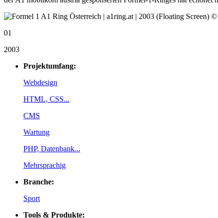
01
2003
Projektumfang:
Webdesign
HTML, CSS...
CMS
Wartung
PHP, Datenbank...
Mehrsprachig
Branche:
Sport
Tools & Produkte: