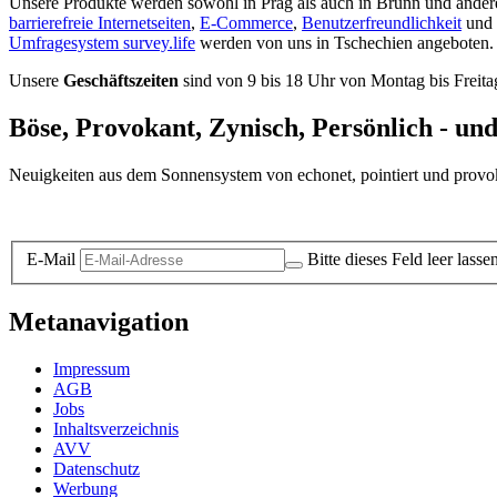
Unsere Produkte werden sowohl in Prag als auch in Brünn und ander
barrierefreie Internetseiten
,
E-Commerce
,
Benutzerfreundlichkeit
und
Umfragesystem survey.life
werden von uns in Tschechien angeboten.
Unsere
Geschäftszeiten
sind von 9 bis 18 Uhr von Montag bis Freita
Böse, Provokant, Zynisch, Persönlich - un
Neuigkeiten aus dem Sonnensystem von echonet, pointiert und provokan
Datenschutz-Information zum Newsletter
E-Mail
Bitte dieses Feld leer lasse
Metanavigation
Impressum
AGB
Jobs
Inhaltsverzeichnis
AVV
Datenschutz
Werbung