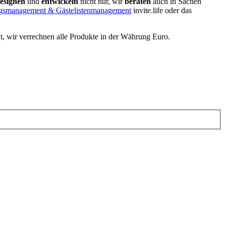
esignen
und
entwickeln
nicht nur, wir
beraten
auch in Sachen
gsmanagement & Gästelistenmanagement
invite.life oder das
t, wir verrechnen alle Produkte in der Währung Euro.