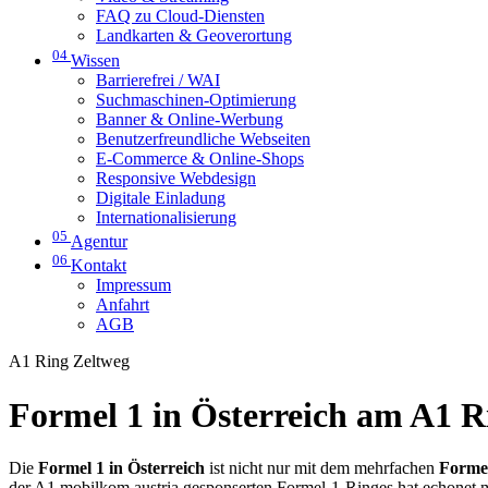
FAQ zu Cloud-Diensten
Landkarten & Geoverortung
04
Wissen
Barrierefrei / WAI
Suchmaschinen-Optimierung
Banner & Online-Werbung
Benutzerfreundliche Webseiten
E-Commerce & Online-Shops
Responsive Webdesign
Digitale Einladung
Internationalisierung
05
Agentur
06
Kontakt
Impressum
Anfahrt
AGB
A1 Ring Zeltweg
Formel 1 in Österreich am A1 R
Die
Formel 1 in Österreich
ist nicht nur mit dem mehrfachen
Formel
der A1 mobilkom austria gesponserten Formel-1-Ringes hat echonet mi