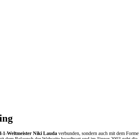
ing
-1-Weltmeister Niki Lauda
verbunden, sondern auch mit dem Formel
t dem Relaunch der Webseite beauftragt und im Jänner 2003 geht die ne