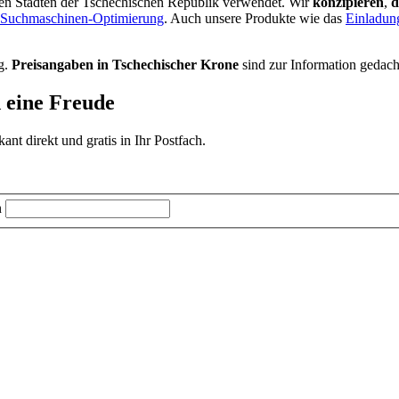
en Städten der Tschechischen Republik verwendet. Wir
konzipieren
,
d
Suchmaschinen-Optimierung
. Auch unsere Produkte wie das
Einladun
g.
Preisangaben in Tschechischer Krone
sind zur Information gedach
d eine Freude
t direkt und gratis in Ihr Postfach.
n