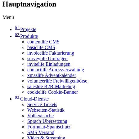
Hauptnavigation
Menü
01
Projekte
02
Produkte
contentlife CMS
basiclife CMS
invoicelife Fakturierung
surveylife Umfragen
invitelife Einladungen
contactlife Adressverwaltung
xmaslife Adventkalender
volunteerlife Freiwilligenbörse
saleslife B2B-Marketing
cookielife Cookie-Banner
03
Cloud-Dienste
Service Tickets
Webseiten-Statistik
Volltextsuche
Sprach-Übersetzung
Formular-Spamschutz
SMS Versand
Video & Streaming