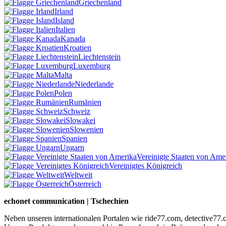
Griechenland
Irland
Island
Italien
Kanada
Kroatien
Liechtenstein
Luxemburg
Malta
Niederlande
Polen
Rumänien
Schweiz
Slowakei
Slowenien
Spanien
Ungarn
Vereinigte Staaten von Ame
Vereinigtes Königreich
Weltweit
Österreich
echonet communication | Tschechien
Neben unseren internationalen Portalen wie ride77.com, detective77