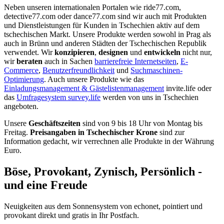
Neben unseren internationalen Portalen wie ride77.com,
detective77.com oder dance77.com sind wir auch mit Produkten
und Dienstleistungen für Kunden in Tschechien aktiv auf dem
tschechischen Markt. Unsere Produkte werden sowohl in Prag als
auch in Brünn und anderen Städten der Tschechischen Republik
verwendet. Wir
konzipieren
,
designen
und
entwickeln
nicht nur,
wir
beraten
auch in Sachen
barrierefreie Internetseiten
,
E-
Commerce
,
Benutzerfreundlichkeit
und
Suchmaschinen-
Optimierung
. Auch unsere Produkte wie das
Einladungsmanagement & Gästelistenmanagement
invite.life oder
das
Umfragesystem survey.life
werden von uns in Tschechien
angeboten.
Unsere
Geschäftszeiten
sind von 9 bis 18 Uhr von Montag bis
Freitag.
Preisangaben in Tschechischer Krone
sind zur
Information gedacht, wir verrechnen alle Produkte in der Währung
Euro.
Böse, Provokant, Zynisch, Persönlich -
und eine Freude
Neuigkeiten aus dem Sonnensystem von echonet, pointiert und
provokant direkt und gratis in Ihr Postfach.