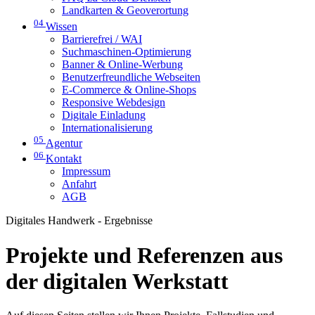
Landkarten & Geoverortung
04
Wissen
Barrierefrei / WAI
Suchmaschinen-Optimierung
Banner & Online-Werbung
Benutzerfreundliche Webseiten
E-Commerce & Online-Shops
Responsive Webdesign
Digitale Einladung
Internationalisierung
05
Agentur
06
Kontakt
Impressum
Anfahrt
AGB
Digitales Handwerk - Ergebnisse
Projekte und Referenzen aus
der digitalen Werkstatt