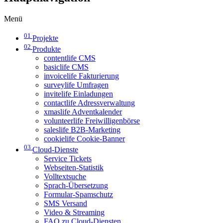
Menü
01
Projekte
02
Produkte
contentlife CMS
basiclife CMS
invoicelife Fakturierung
surveylife Umfragen
invitelife Einladungen
contactlife Adressverwaltung
xmaslife Adventkalender
volunteerlife Freiwilligenbörse
saleslife B2B-Marketing
cookielife Cookie-Banner
03
Cloud-Dienste
Service Tickets
Webseiten-Statistik
Volltextsuche
Sprach-Übersetzung
Formular-Spamschutz
SMS Versand
Video & Streaming
FAQ zu Cloud-Diensten