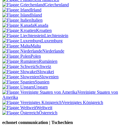
Griechenland
Irland
Island
Italien
Kanada
Kroatien
Liechtenstein
Luxemburg
Malta
Niederlande
Polen
Rumänien
Schweiz
Slowakei
Slowenien
Spanien
Ungarn
Vereinigte Staaten von
Amerika
Vereinigtes Königreich
Weltweit
Österreich
echonet communication | Tschechien