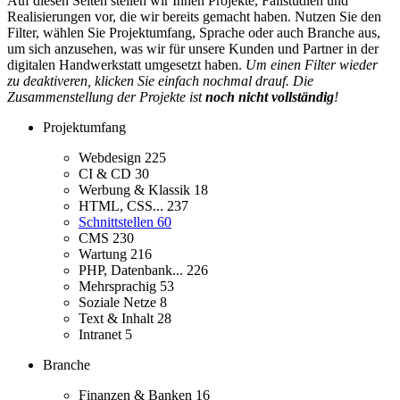
Auf diesen Seiten stellen wir Ihnen Projekte, Fallstudien und
Realisierungen vor, die wir bereits gemacht haben. Nutzen Sie den
Filter, wählen Sie Projektumfang, Sprache oder auch Branche aus,
um sich anzusehen, was wir für unsere Kunden und Partner in der
digitalen Handwerkstatt umgesetzt haben.
Um einen Filter wieder
zu deaktiveren, klicken Sie einfach nochmal drauf. Die
Zusammenstellung der Projekte ist
noch nicht vollständig
!
Projektumfang
Webdesign
225
CI & CD
30
Werbung & Klassik
18
HTML, CSS...
237
Schnittstellen
60
CMS
230
Wartung
216
PHP, Datenbank...
226
Mehrsprachig
53
Soziale Netze
8
Text & Inhalt
28
Intranet
5
Branche
Finanzen & Banken
16