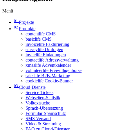
Menü
01
Projekte
02
Produkte
contentlife CMS
basiclife CMS
invoicelife Fakturierung
surveylife Umfragen
invitelife Einladungen
contactlife Adressverwaltung
xmaslife Adventkalender
volunteerlife Freiwilligenbörse
saleslife B2B-Marketing
cookielife Cookie-Banner
03
Cloud-Dienste
Service Tickets
Webseiten-Statistik
Volltextsuche
Sprach-Übersetzung
Formular-Spamschutz
SMS Versand
Video & Streaming
FAQ zu Cloud-Diensten