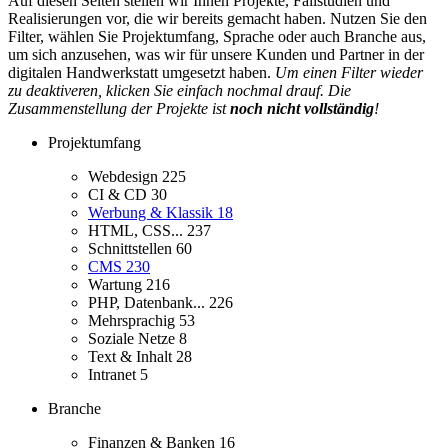
Auf diesen Seiten stellen wir Ihnen Projekte, Fallstudien und
Realisierungen vor, die wir bereits gemacht haben. Nutzen Sie den
Filter, wählen Sie Projektumfang, Sprache oder auch Branche aus,
um sich anzusehen, was wir für unsere Kunden und Partner in der
digitalen Handwerkstatt umgesetzt haben.
Um einen Filter wieder
zu deaktiveren, klicken Sie einfach nochmal drauf. Die
Zusammenstellung der Projekte ist
noch nicht vollständig
!
Projektumfang
Webdesign
225
CI & CD
30
Werbung & Klassik
18
HTML, CSS...
237
Schnittstellen
60
CMS
230
Wartung
216
PHP, Datenbank...
226
Mehrsprachig
53
Soziale Netze
8
Text & Inhalt
28
Intranet
5
Branche
Finanzen & Banken
16