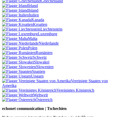
Griechenland
Irland
Island
Italien
Kanada
Kroatien
Liechtenstein
Luxemburg
Malta
Niederlande
Polen
Rumänien
Schweiz
Slowakei
Slowenien
Spanien
Ungarn
Vereinigte Staaten von
Amerika
Vereinigtes Königreich
Weltweit
Österreich
echonet communication | Tschechien