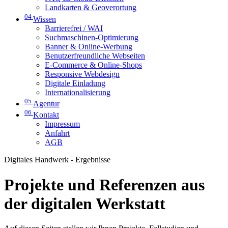
Landkarten & Geoverortung
04
Wissen
Barrierefrei / WAI
Suchmaschinen-Optimierung
Banner & Online-Werbung
Benutzerfreundliche Webseiten
E-Commerce & Online-Shops
Responsive Webdesign
Digitale Einladung
Internationalisierung
05
Agentur
06
Kontakt
Impressum
Anfahrt
AGB
Digitales Handwerk - Ergebnisse
Projekte und Referenzen aus
der digitalen Werkstatt