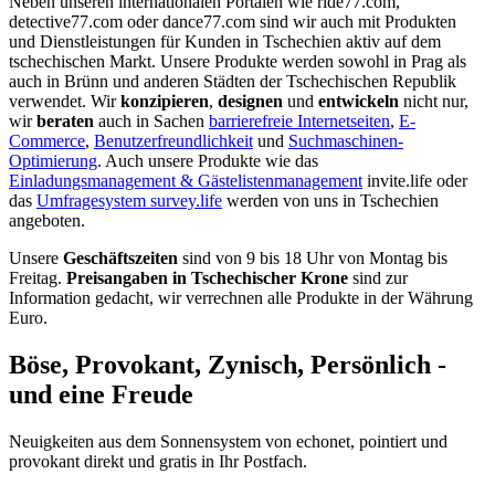
Neben unseren internationalen Portalen wie ride77.com,
detective77.com oder dance77.com sind wir auch mit Produkten
und Dienstleistungen für Kunden in Tschechien aktiv auf dem
tschechischen Markt. Unsere Produkte werden sowohl in Prag als
auch in Brünn und anderen Städten der Tschechischen Republik
verwendet. Wir
konzipieren
,
designen
und
entwickeln
nicht nur,
wir
beraten
auch in Sachen
barrierefreie Internetseiten
,
E-
Commerce
,
Benutzerfreundlichkeit
und
Suchmaschinen-
Optimierung
. Auch unsere Produkte wie das
Einladungsmanagement & Gästelistenmanagement
invite.life oder
das
Umfragesystem survey.life
werden von uns in Tschechien
angeboten.
Unsere
Geschäftszeiten
sind von 9 bis 18 Uhr von Montag bis
Freitag.
Preisangaben in Tschechischer Krone
sind zur
Information gedacht, wir verrechnen alle Produkte in der Währung
Euro.
Böse, Provokant, Zynisch, Persönlich -
und eine Freude
Neuigkeiten aus dem Sonnensystem von echonet, pointiert und
provokant direkt und gratis in Ihr Postfach.