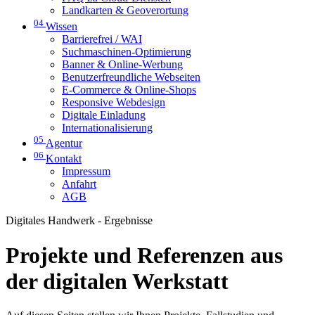
Landkarten & Geoverortung
04
Wissen
Barrierefrei / WAI
Suchmaschinen-Optimierung
Banner & Online-Werbung
Benutzerfreundliche Webseiten
E-Commerce & Online-Shops
Responsive Webdesign
Digitale Einladung
Internationalisierung
05
Agentur
06
Kontakt
Impressum
Anfahrt
AGB
Digitales Handwerk - Ergebnisse
Projekte und Referenzen aus
der digitalen Werkstatt