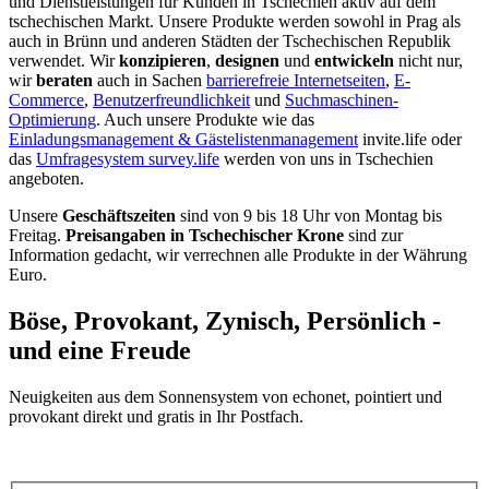
und Dienstleistungen für Kunden in Tschechien aktiv auf dem
tschechischen Markt. Unsere Produkte werden sowohl in Prag als
auch in Brünn und anderen Städten der Tschechischen Republik
verwendet. Wir
konzipieren
,
designen
und
entwickeln
nicht nur,
wir
beraten
auch in Sachen
barrierefreie Internetseiten
,
E-
Commerce
,
Benutzerfreundlichkeit
und
Suchmaschinen-
Optimierung
. Auch unsere Produkte wie das
Einladungsmanagement & Gästelistenmanagement
invite.life oder
das
Umfragesystem survey.life
werden von uns in Tschechien
angeboten.
Unsere
Geschäftszeiten
sind von 9 bis 18 Uhr von Montag bis
Freitag.
Preisangaben in Tschechischer Krone
sind zur
Information gedacht, wir verrechnen alle Produkte in der Währung
Euro.
Böse, Provokant, Zynisch, Persönlich -
und eine Freude
Neuigkeiten aus dem Sonnensystem von echonet, pointiert und
provokant direkt und gratis in Ihr Postfach.
Datenschutz-Information zum Newsletter