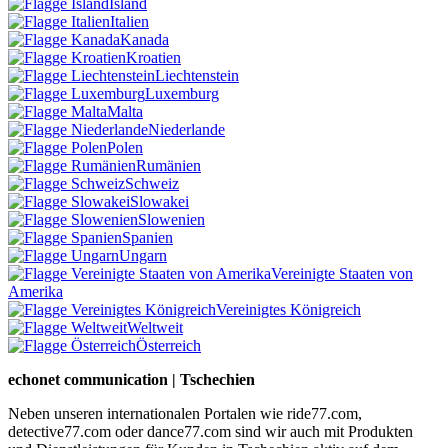
Island
Italien
Kanada
Kroatien
Liechtenstein
Luxemburg
Malta
Niederlande
Polen
Rumänien
Schweiz
Slowakei
Slowenien
Spanien
Ungarn
Vereinigte Staaten von
Amerika
Vereinigtes Königreich
Weltweit
Österreich
echonet communication | Tschechien
Neben unseren internationalen Portalen wie ride77.com,
detective77.com oder dance77.com sind wir auch mit Produkten