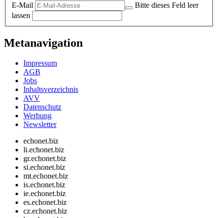
E-Mail
Bitte dieses Feld leer
lassen
Metanavigation
Impressum
AGB
Jobs
Inhaltsverzeichnis
AVV
Datenschutz
Werbung
Newsletter
echonet.biz
li.echonet.biz
gr.echonet.biz
si.echonet.biz
mt.echonet.biz
is.echonet.biz
ie.echonet.biz
es.echonet.biz
cz.echonet.biz