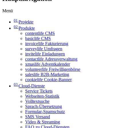
Menü
01
Projekte
02
Produkte
contentlife CMS
basiclife CMS
invoicelife Fakturierung
surveylife Umfragen
invitelife Einladungen
contactlife Adressverwaltung
xmaslife Adventkalender
volunteerlife Freiwilligenbörse
saleslife B2B-Marketing
cookielife Cookie-Banner
03
Cloud-Dienste
Service Tickets
Webseiten-Statistik
Volltextsuche
Sprach-Übersetzung
Formular-Spamschutz
SMS Versand
Video & Streaming
FAQ zu Cloud-Diensten