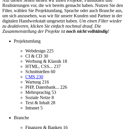
Auf diesen Seiten stellen wir Ihnen Projekte, Fallstudien und
Realisierungen vor, die wir bereits gemacht haben. Nutzen Sie den
Filter, wählen Sie Projektumfang, Sprache oder auch Branche aus,
um sich anzusehen, was wir für unsere Kunden und Partner in der
digitalen Handwerkstatt umgesetzt haben.
Um einen Filter wieder
zu deaktiveren, klicken Sie einfach nochmal drauf. Die
Zusammenstellung der Projekte ist
noch nicht vollständig
!
Projektumfang
Webdesign
225
CI & CD
30
Werbung & Klassik
18
HTML, CSS...
237
Schnittstellen
60
CMS
230
Wartung
216
PHP, Datenbank...
226
Mehrsprachig
53
Soziale Netze
8
Text & Inhalt
28
Intranet
5
Branche
Finanzen & Banken
16