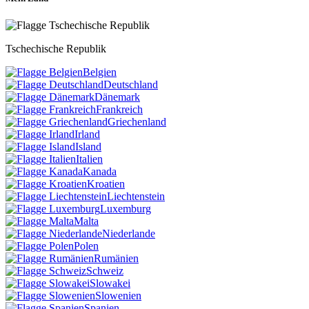
Tschechische Republik
Belgien
Deutschland
Dänemark
Frankreich
Griechenland
Irland
Island
Italien
Kanada
Kroatien
Liechtenstein
Luxemburg
Malta
Niederlande
Polen
Rumänien
Schweiz
Slowakei
Slowenien
Spanien