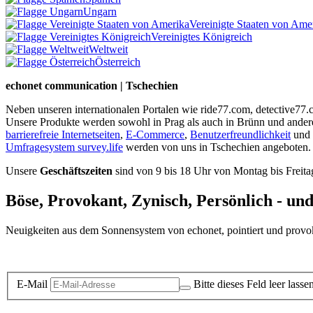
Ungarn
Vereinigte Staaten von Ame
Vereinigtes Königreich
Weltweit
Österreich
echonet communication | Tschechien
Neben unseren internationalen Portalen wie ride77.com, detective77
Unsere Produkte werden sowohl in Prag als auch in Brünn und ander
barrierefreie Internetseiten
,
E-Commerce
,
Benutzerfreundlichkeit
und
Umfragesystem survey.life
werden von uns in Tschechien angeboten.
Unsere
Geschäftszeiten
sind von 9 bis 18 Uhr von Montag bis Freita
Böse, Provokant, Zynisch, Persönlich - un
Neuigkeiten aus dem Sonnensystem von echonet, pointiert und provokan
Datenschutz-Information zum Newsletter
E-Mail
Bitte dieses Feld leer lasse