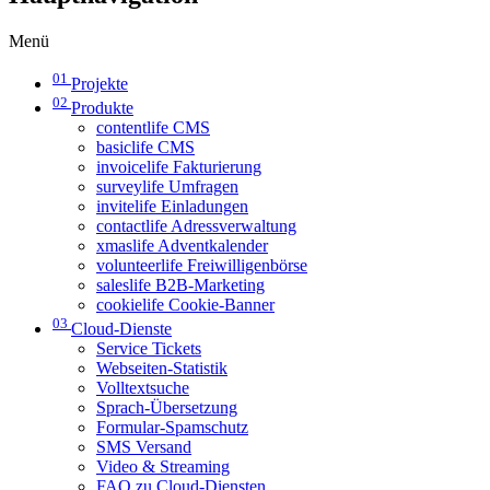
Menü
01
Projekte
02
Produkte
contentlife CMS
basiclife CMS
invoicelife Fakturierung
surveylife Umfragen
invitelife Einladungen
contactlife Adressverwaltung
xmaslife Adventkalender
volunteerlife Freiwilligenbörse
saleslife B2B-Marketing
cookielife Cookie-Banner
03
Cloud-Dienste
Service Tickets
Webseiten-Statistik
Volltextsuche
Sprach-Übersetzung
Formular-Spamschutz
SMS Versand
Video & Streaming
FAQ zu Cloud-Diensten