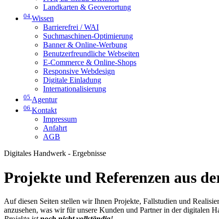
Landkarten & Geoverortung
04
Wissen
Barrierefrei / WAI
Suchmaschinen-Optimierung
Banner & Online-Werbung
Benutzerfreundliche Webseiten
E-Commerce & Online-Shops
Responsive Webdesign
Digitale Einladung
Internationalisierung
05
Agentur
06
Kontakt
Impressum
Anfahrt
AGB
Digitales Handwerk - Ergebnisse
Projekte und Referenzen aus der
Auf diesen Seiten stellen wir Ihnen Projekte, Fallstudien und Realis
anzusehen, was wir für unsere Kunden und Partner in der digitalen 
Projekte ist
noch nicht vollständig
!