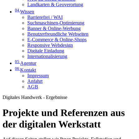
Landkarten & Geoverortung
04
Wissen
Barrierefrei / WAI
Suchmaschinen-Optimierung
Banner & Online-Werbung
Benutzerfreundliche Webseiten
E-Commerce & Online-Shops
Responsive Webdesign
Digitale Einladung
Internationalisierung
05
Agentur
06
Kontakt
Impressum
Anfahrt
AGB
Digitales Handwerk - Ergebnisse
Projekte und Referenzen aus
der digitalen Werkstatt