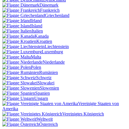
Dänemark
Frankreich
Griechenland
Irland
Island
Italien
Kanada
Kroatien
Liechtenstein
Luxemburg
Malta
Niederlande
Polen
Rumänien
Schweiz
Slowakei
Slowenien
Spanien
Ungarn
Vereinigte Staaten von
Amerika
Vereinigtes Königreich
Weltweit
Österreich