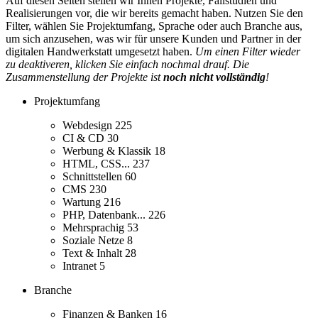
Auf diesen Seiten stellen wir Ihnen Projekte, Fallstudien und
Realisierungen vor, die wir bereits gemacht haben. Nutzen Sie den
Filter, wählen Sie Projektumfang, Sprache oder auch Branche aus,
um sich anzusehen, was wir für unsere Kunden und Partner in der
digitalen Handwerkstatt umgesetzt haben.
Um einen Filter wieder
zu deaktiveren, klicken Sie einfach nochmal drauf. Die
Zusammenstellung der Projekte ist
noch nicht vollständig
!
Projektumfang
Webdesign
225
CI & CD
30
Werbung & Klassik
18
HTML, CSS...
237
Schnittstellen
60
CMS
230
Wartung
216
PHP, Datenbank...
226
Mehrsprachig
53
Soziale Netze
8
Text & Inhalt
28
Intranet
5
Branche
Finanzen & Banken
16