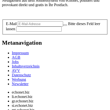
Neuigkeiten aus dem Sonnensystem von echonet, pointiert und
provokant direkt und gratis in Ihr Postfach.
Datenschutz-Information zum Newsletter
E-Mail
Bitte dieses Feld leer
lassen
Metanavigation
Impressum
AGB
Jobs
Inhaltsverzeichnis
AVV
Datenschutz
Werbung
Newsletter
echonet.biz
li.echonet.biz
gr.echonet.biz
si.echonet.biz
mt.echonet.biz