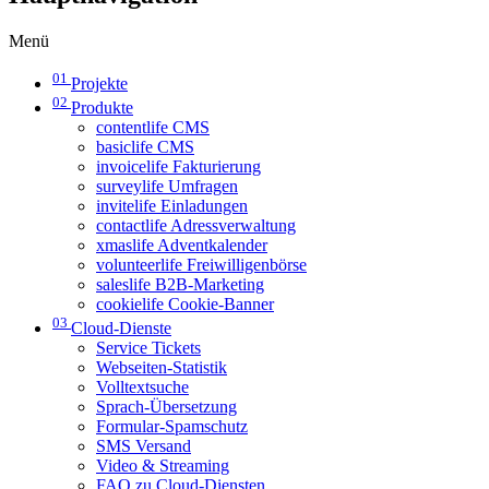
Menü
01
Projekte
02
Produkte
contentlife CMS
basiclife CMS
invoicelife Fakturierung
surveylife Umfragen
invitelife Einladungen
contactlife Adressverwaltung
xmaslife Adventkalender
volunteerlife Freiwilligenbörse
saleslife B2B-Marketing
cookielife Cookie-Banner
03
Cloud-Dienste
Service Tickets
Webseiten-Statistik
Volltextsuche
Sprach-Übersetzung
Formular-Spamschutz
SMS Versand
Video & Streaming
FAQ zu Cloud-Diensten